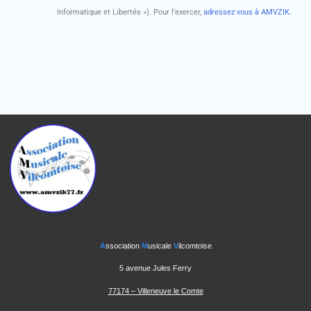
Informatique et Libertés »). Pour l’exercer,
adressez vous à AMVZIK.
A
ssociation
M
usicale
V
ilcomtoise
5 avenue Jules Ferry
77174 – Villeneuve le Comte