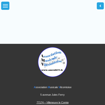
A
ssociation
M
usicale
V
ilcomtoise
5 avenue Jules Ferry
77174 – Villeneuve le Comte