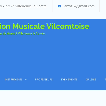
y - 77174 Villeneuve le Comte
amvzik@gmail.com
ion Musicale Vilcomtoise
t de chant à Villeneuve le Comte
INSTRUMENTS
PROFESSEURS
EVENEMENTS
GALERIE
T