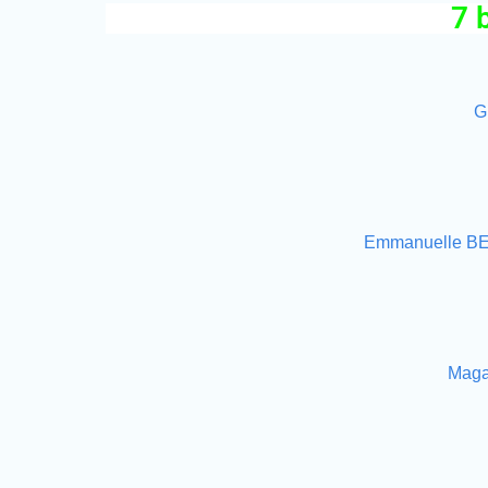
7 
G
Emmanuelle BE
Maga